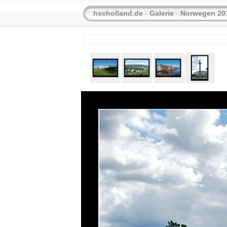
hscholland.de
-
Galerie
-
Norwegen 20