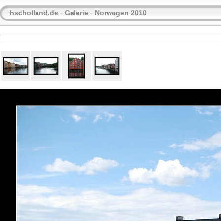
hscholland.de
-
Galerie
-
Norwegen 2010