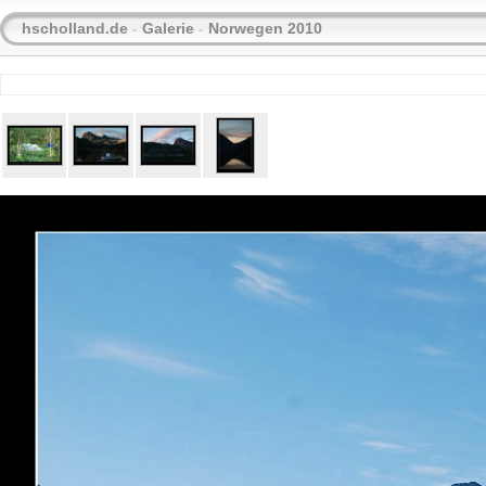
hscholland.de
-
Galerie
-
Norwegen 2010