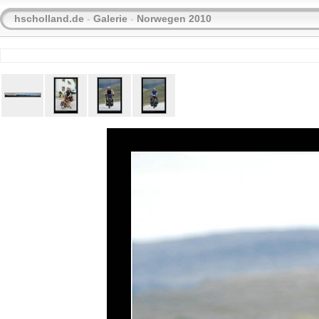
hscholland.de
-
Galerie
-
Norwegen 2010