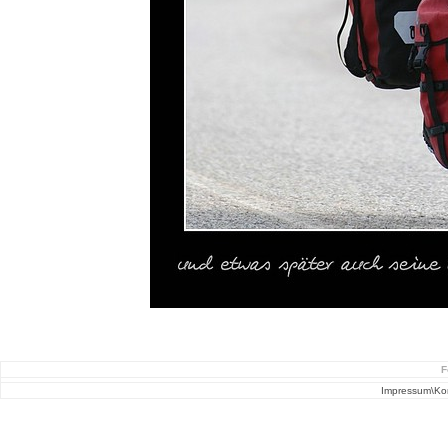
F
Impressum\Ko