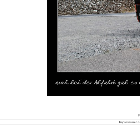
F
Impressum\Ko