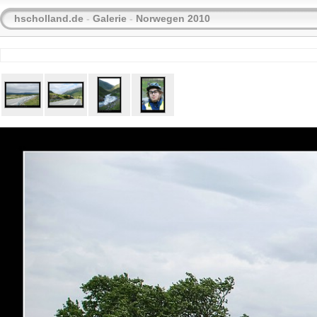
hscholland.de
-
Galerie
-
Norwegen 2010