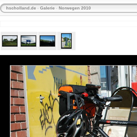
hscholland.de
-
Galerie
-
Norwegen 2010