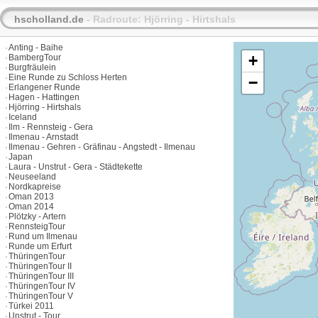
hscholland.de
- Radroute: Hjörring - Hirtshals
Anting - Baihe
+
BambergTour
Burgfräulein
Eine Runde zu Schloss Herten
−
Erlangener Runde
Hagen - Hattingen
Hjörring - Hirtshals
Iceland
Ilm - Rennsteig - Gera
Ilmenau - Arnstadt
Ilmenau - Gehren - Gräfinau - Angstedt - Ilmenau
Japan
Laura - Unstrut - Gera - Städtekette
Neuseeland
Nordkapreise
Oman 2013
Oman 2014
Plötzky - Artern
RennsteigTour
Rund um Ilmenau
Runde um Erfurt
ThüringenTour
ThüringenTour II
ThüringenTour III
ThüringenTour IV
ThüringenTour V
Türkei 2011
Unstrut - Tour