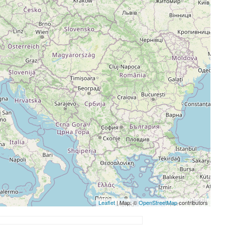
Leaflet
| Map: ©
OpenStreetMap
contributors