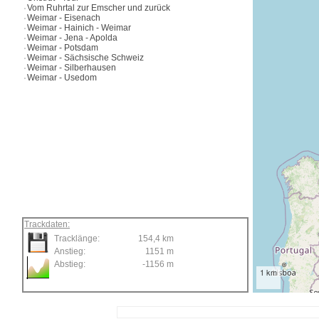
Vom Ruhrtal zur Emscher und zurück
Weimar - Eisenach
Weimar - Hainich - Weimar
Weimar - Jena - Apolda
Weimar - Potsdam
Weimar - Sächsische Schweiz
Weimar - Silberhausen
Weimar - Usedom
Trackdaten:
Tracklänge:
154,4 km
Anstieg:
1151 m
Abstieg:
-1156 m
1 km