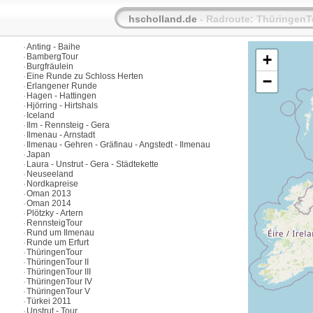
hscholland.de
- Radroute: ThüringenT
Anting - Baihe
+
BambergTour
Burgfräulein
Eine Runde zu Schloss Herten
−
Erlangener Runde
Hagen - Hattingen
Hjörring - Hirtshals
Iceland
Ilm - Rennsteig - Gera
Ilmenau - Arnstadt
Ilmenau - Gehren - Gräfinau - Angstedt - Ilmenau
Japan
Laura - Unstrut - Gera - Städtekette
Neuseeland
Nordkapreise
Oman 2013
Oman 2014
Plötzky - Artern
RennsteigTour
Rund um Ilmenau
Runde um Erfurt
ThüringenTour
ThüringenTour II
ThüringenTour III
ThüringenTour IV
ThüringenTour V
Türkei 2011
Unstrut - Tour